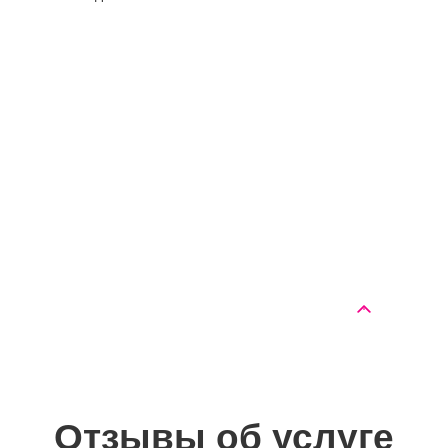
Цены по
Стоимость,
направлению
руб
"Реабилитация"
Реабилитационный
от 2000 руб.
центр (в сутки)
Реабилитация «Day
от 35000 руб./мес
Top»
Реабилитация 12
от 40000 руб./мес
шагов
Отзывы об услуге